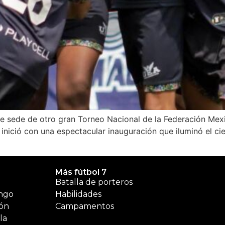
ue sede de otro gran Torneo Nacional de la Federación Mexi
nició con una espectacular inauguración que iluminó el cie
Más fútbol 7
Batalla de porteros
ngo
Habilidades
ón
Campamentos
la